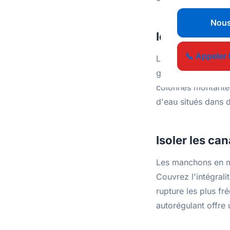
Nous
Identifier les
📞 Appeler 
Les tuyaux les plu
garages et les cour
colonnes montantes
d'eau situés dans d
Isoler les ca
Les manchons en mo
Couvrez l'intégrali
rupture les plus fr
autorégulant offre 