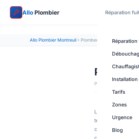
Allo
Plombier
Réparation fui
Allo Plombier Montreuil
Plomberie et gel : protéger
Réparation 
Déboucha
Chauffagis
Protéger 
Installation
Publié par Allo Plombi
Tarifs
Zones
Les vagues de froi
Urgence
températures négati
canalisations exp
Blog
collectifs nécessit