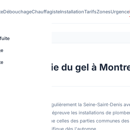
te
Débouchage
Chauffagiste
Installation
Tarifs
Zones
Urgence
 son logement à Montreuil
fuite
ge
te
sa plomberie du gel à Montre
er Montreuil • Saisonnier
d hivernales frappent régulièrement la Seine-Saint-Denis av
ves qui mettent à rude épreuve les installations de plomber
osées des maisons comme celles des parties communes de
ent une préparation spécifique dès l'automne.