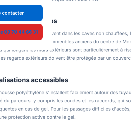
 contacter
 points vulnérables
le 09 70 44 66 31
s exposés au gel se trouvent dans les caves non chauffées, 
s intérieures. Dans les immeubles anciens du centre de Mont
 qui longent les murs extérieurs sont particulièrement à ri
es regards extérieurs doivent être protégés par un couvercl
nalisations accessibles
usse polyéthylène s'installent facilement autour des tuya
té du parcours, y compris les coudes et les raccords, qui s
équentes en cas de gel. Pour les passages difficiles d'accès,
une protection active contre le gel.