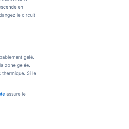
descende en
dangez le circuit
obablement gelé.
la zone gelée.
 thermique. Si le
ste
assure le