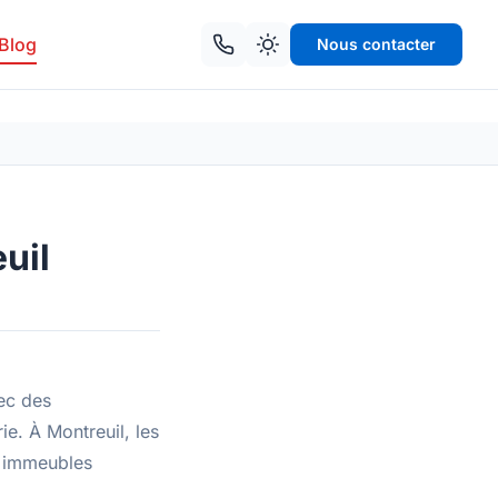
Blog
Nous contacter
uil
ec des
ie. À Montreuil, les
s immeubles