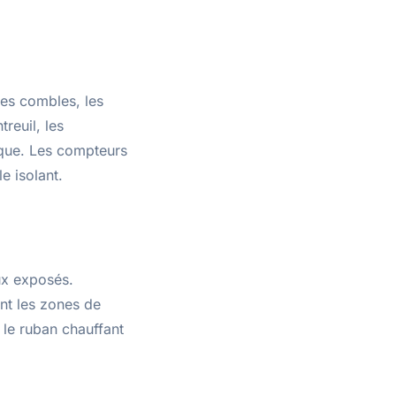
les combles, les
reuil, les
sque. Les compteurs
e isolant.
ux exposés.
ont les zones de
 le ruban chauffant