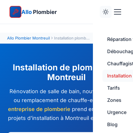
Allo
Plombier
Allo Plombier Montreuil
Installation plomberie
Réparation 
Déboucha
Chauffagis
Installation de plomberie à
Montreuil
Installation
Tarifs
Rénovation de salle de bain, nouvelle cuisine
ou remplacement de chauffe-eau ? Notre
Zones
entreprise de plomberie
prend en charge vos
Urgence
projets d'installation à Montreuil et dans le 93.
Blog