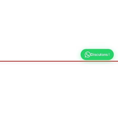
Discutons !
Allo
Plombier
Dépannage & urgence plomberie 7j/7 à Montreuil
📍 Adresse