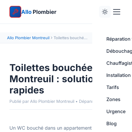
Allo
Plombier
Allo Plombier Montreuil
Toilettes bouchées à Montreuil : débouchage express
Réparation 
Déboucha
Chauffagis
Toilettes bouchées à
Installation
Montreuil : solutions
rapides
Tarifs
Zones
Publié par Allo Plombier Montreuil • Dépannage
Urgence
Blog
Un WC bouché dans un appartement