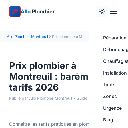
Allo
Plombier
Allo Plombier Montreuil
Prix plombier à Montreuil : barème 2026
Réparation 
Déboucha
Chauffagis
Prix plombier à
Installation
Montreuil : barème des
tarifs 2026
Tarifs
Zones
Publié par Allo Plombier Montreuil • Guide tarifaire
Urgence
Blog
Connaître les tarifs pratiqués en plomberie à