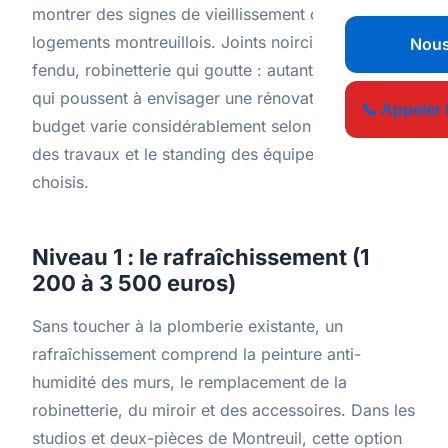
montrer des signes de vieillissement dans les
logements montreuillois. Joints noircis, carrelage
Nous
fendu, robinetterie qui goutte : autant de signaux
qui poussent à envisager une rénovation. Le
📞 Appeler 
budget varie considérablement selon l'ampleur
des travaux et le standing des équipements
choisis.
Niveau 1 : le rafraîchissement (1
200 à 3 500 euros)
Sans toucher à la plomberie existante, un
rafraîchissement comprend la peinture anti-
humidité des murs, le remplacement de la
robinetterie, du miroir et des accessoires. Dans les
studios et deux-pièces de Montreuil, cette option