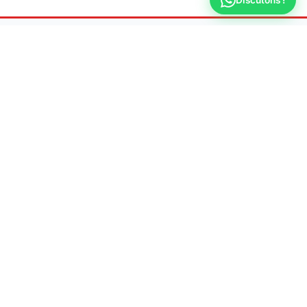
Discutons !
Allo
Plombier
Dépannage & urgence plomberie 7j/7 à Montreuil
📍 Adresse
93100 Montreuil
📞 Téléphone
09 70 44 66 31
🕐 Horaires
Lun-Ven : 8h - 20h
Samedi : 9h - 18h