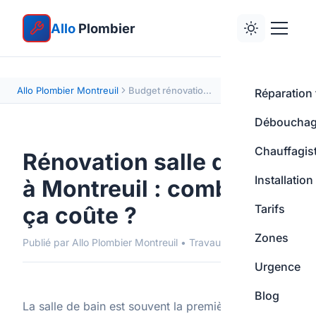
Allo
Plombier
Allo Plombier Montreuil
Budget rénovation salle de bain à Montreuil
Réparation 
Déboucha
Chauffagis
Rénovation salle de bain
Installation
à Montreuil : combien
ça coûte ?
Tarifs
Zones
Publié par Allo Plombier Montreuil • Travaux
Urgence
Blog
La salle de bain est souvent la première pièce à