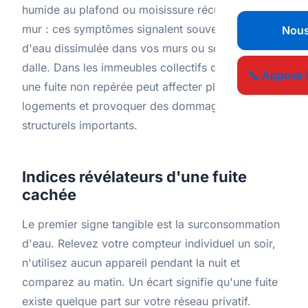
humide au plafond ou moisissure récurrente sur un
mur : ces symptômes signalent souvent une fuite
Nous
d'eau dissimulée dans vos murs ou sous votre
dalle. Dans les immeubles collectifs de Montreuil,
📞 Appeler 
une fuite non repérée peut affecter plusieurs
logements et provoquer des dommages
structurels importants.
Indices révélateurs d'une fuite
cachée
Le premier signe tangible est la surconsommation
d'eau. Relevez votre compteur individuel un soir,
n'utilisez aucun appareil pendant la nuit et
comparez au matin. Un écart signifie qu'une fuite
existe quelque part sur votre réseau privatif.