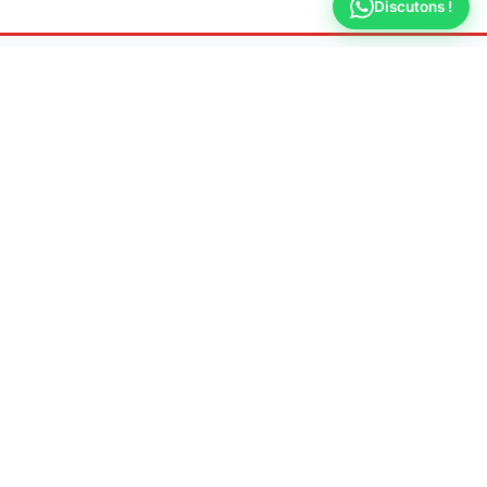
Discutons !
Allo
Plombier
Dépannage & urgence plomberie 7j/7 à Montreuil
📍 Adresse
93100 Montreuil
📞 Téléphone
09 70 44 66 31
🕐 Horaires
Lun-Ven : 8h - 20h
Samedi : 9h - 18h