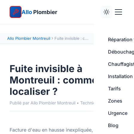
Allo
Plombier
Allo Plombier Montreuil
Fuite invisible : comment la localiser à Montreuil ?
Réparation 
Déboucha
Chauffagis
Fuite invisible à
Installation
Montreuil : comment la
localiser ?
Tarifs
Zones
Publié par Allo Plombier Montreuil • Techniques
Urgence
Blog
Facture d'eau en hausse inexpliquée, tache