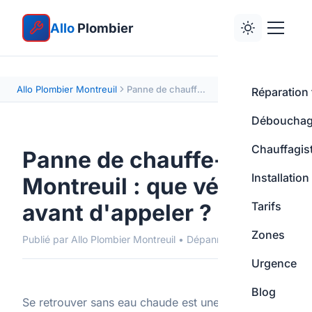
Allo
Plombier
Allo Plombier Montreuil
Panne de chauffe-eau à Montreuil : que vérifier ?
Réparation 
Déboucha
Chauffagis
Panne de chauffe-eau à
Installation
Montreuil : que vérifier
avant d'appeler ?
Tarifs
Zones
Publié par Allo Plombier Montreuil • Dépannage
Urgence
Blog
Se retrouver sans eau chaude est une situation